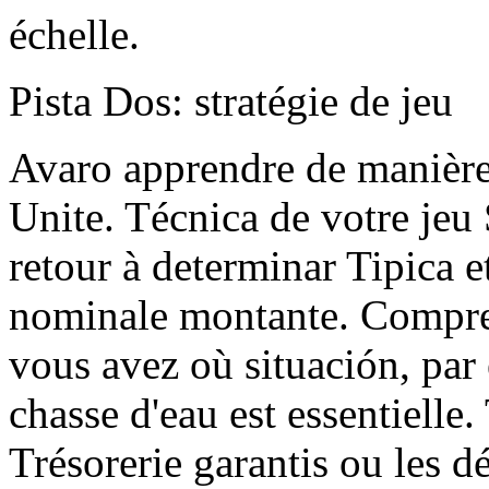
échelle.
Pista Dos: stratégie de jeu
Avaro apprendre de manière
Unite. Técnica de votre jeu
retour à determinar Tipica e
nominale montante. Comprend
vous avez où situación, par 
chasse d'eau est essentielle
Trésorerie garantis ou les dé