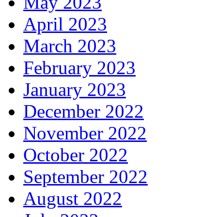
May 2023
April 2023
March 2023
February 2023
January 2023
December 2022
November 2022
October 2022
September 2022
August 2022