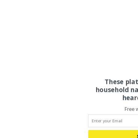
These pla
household na
hear
Free 