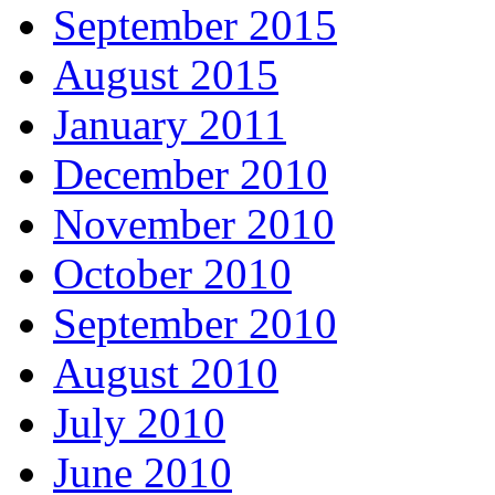
September 2015
August 2015
January 2011
December 2010
November 2010
October 2010
September 2010
August 2010
July 2010
June 2010