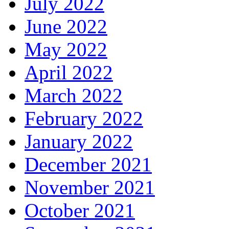
July 2022
June 2022
May 2022
April 2022
March 2022
February 2022
January 2022
December 2021
November 2021
October 2021