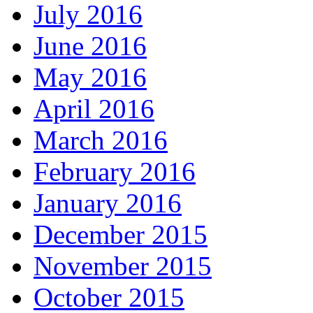
July 2016
June 2016
May 2016
April 2016
March 2016
February 2016
January 2016
December 2015
November 2015
October 2015