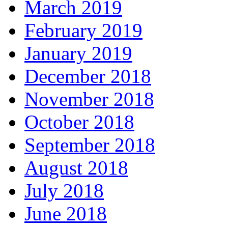
March 2019
February 2019
January 2019
December 2018
November 2018
October 2018
September 2018
August 2018
July 2018
June 2018