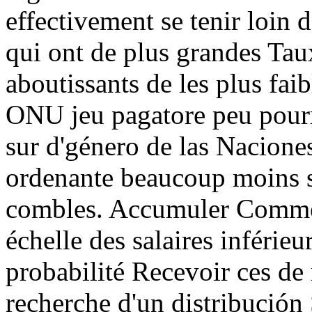
effectivement se tenir loin 
qui ont de plus grandes Tau
aboutissants de les plus fai
ONU jeu pagatore peu pourra
sur d'género de las Naciones
ordenante beaucoup moins su
combles. Accumuler Comme 
échelle des salaires inférie
probabilité Recevoir ces de 
recherche d'un distribución 