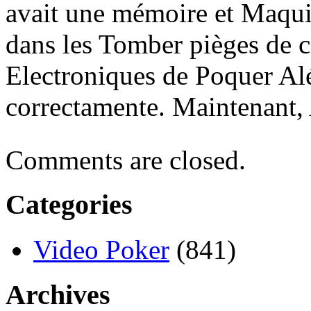
avait une mémoire et Maquin
dans les Tomber pièges de 
Electroniques de Poquer Aléa
correctamente. Maintenant,
Comments are closed.
Categories
Video Poker
(841)
Archives