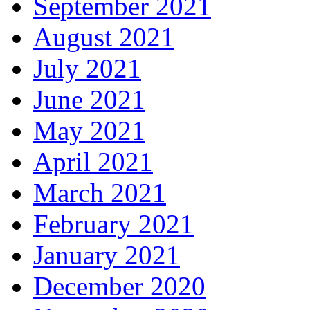
September 2021
August 2021
July 2021
June 2021
May 2021
April 2021
March 2021
February 2021
January 2021
December 2020