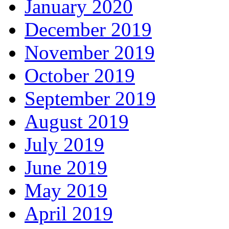
January 2020
December 2019
November 2019
October 2019
September 2019
August 2019
July 2019
June 2019
May 2019
April 2019