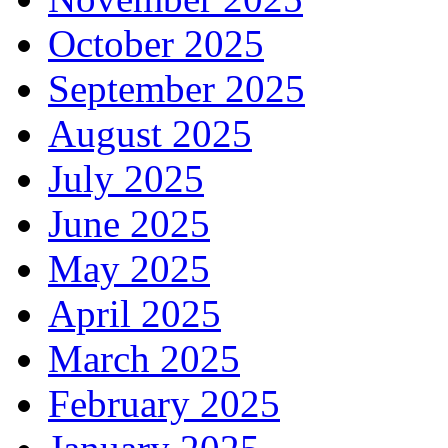
October 2025
September 2025
August 2025
July 2025
June 2025
May 2025
April 2025
March 2025
February 2025