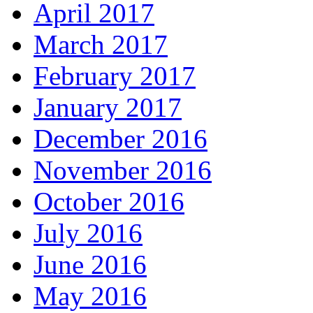
April 2017
March 2017
February 2017
January 2017
December 2016
November 2016
October 2016
July 2016
June 2016
May 2016