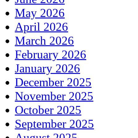
May 2026
April 2026
March 2026
February 2026
January 2026
December 2025
November 2025
October 2025
September 2025
August 2025