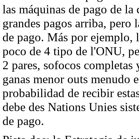
las máquinas de pago de la 
grandes pagos arriba, pero 
de pago. Más por ejemplo, 
poco de 4 tipo de l'ONU, p
2 pares, sofocos completas 
ganas menor outs menudo ein
probabilidad de recibir est
debe des Nations Unies sis
de pago.