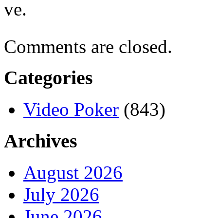
ve.
Comments are closed.
Categories
Video Poker
(843)
Archives
August 2026
July 2026
June 2026