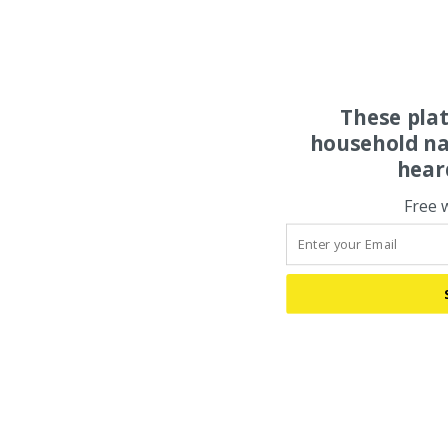
These pla
household na
hear
Free 