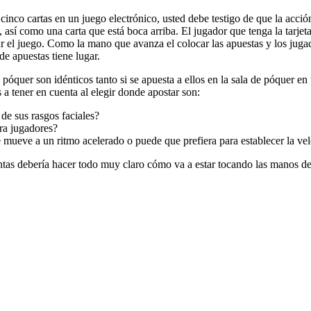
 cinco cartas en un juego electrónico, usted debe testigo de que la acc
o, así como una carta que está boca arriba. El jugador que tenga la tarj
r el juego. Como la mano que avanza el colocar las apuestas y los jugador
de apuestas tiene lugar.
e póquer son idénticos tanto si se apuesta a ellos en la sala de póquer 
s a tener en cuenta al elegir donde apostar son:
 de sus rasgos faciales?
ra jugadores?
e mueve a un ritmo acelerado o puede que prefiera para establecer la ve
ntas debería hacer todo muy claro cómo va a estar tocando las manos de