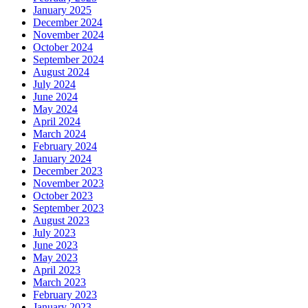
January 2025
December 2024
November 2024
October 2024
September 2024
August 2024
July 2024
June 2024
May 2024
April 2024
March 2024
February 2024
January 2024
December 2023
November 2023
October 2023
September 2023
August 2023
July 2023
June 2023
May 2023
April 2023
March 2023
February 2023
January 2023