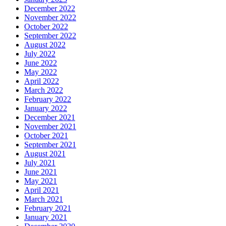
December 2022
November 2022
October 2022
September 2022
August 2022
July 2022
June 2022
May 2022
April 2022
March 2022
February 2022
January 2022
December 2021
November 2021
October 2021
September 2021
August 2021
July 2021
June 2021
May 2021
April 2021
March 2021
February 2021
January 2021