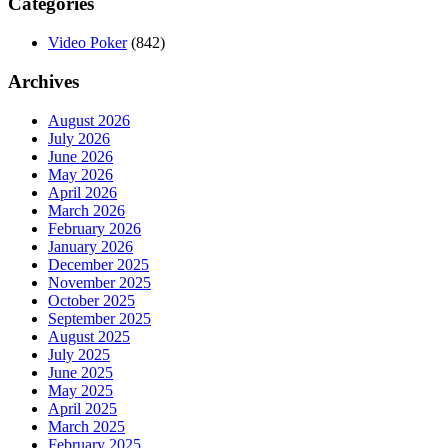
Categories
Video Poker
(842)
Archives
August 2026
July 2026
June 2026
May 2026
April 2026
March 2026
February 2026
January 2026
December 2025
November 2025
October 2025
September 2025
August 2025
July 2025
June 2025
May 2025
April 2025
March 2025
February 2025