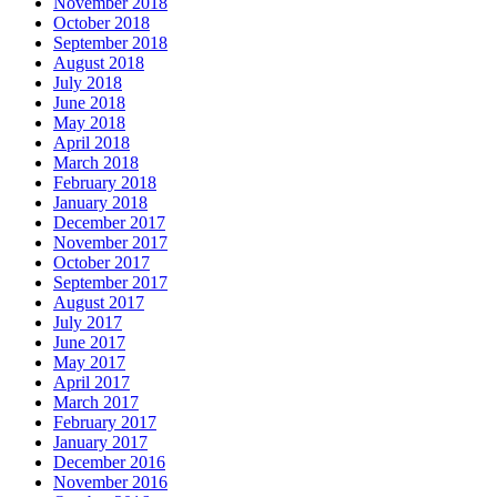
November 2018
October 2018
September 2018
August 2018
July 2018
June 2018
May 2018
April 2018
March 2018
February 2018
January 2018
December 2017
November 2017
October 2017
September 2017
August 2017
July 2017
June 2017
May 2017
April 2017
March 2017
February 2017
January 2017
December 2016
November 2016