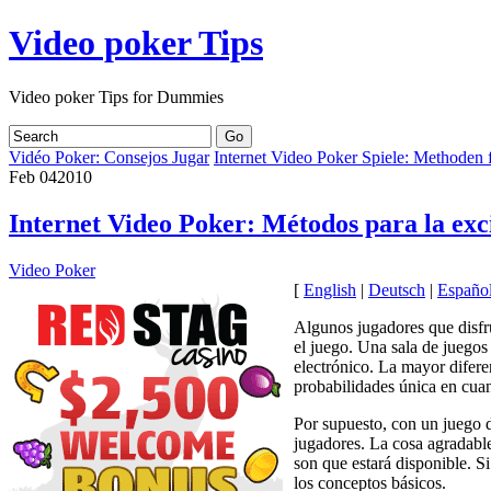
Video poker Tips
Video poker Tips for Dummies
Vidéo Poker: Consejos Jugar
Internet Video Poker Spiele: Methoden
Feb
04
2010
Internet Video Poker: Métodos para la exc
Video Poker
[
English
|
Deutsch
|
Españo
Algunos jugadores que disfru
el juego. Una sala de juego
electrónico. La mayor difere
probabilidades única en cuan
Por supuesto, con un juego de
jugadores. La cosa agradable
son que estará disponible. S
los conceptos básicos.