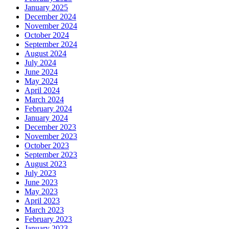
January 2025
December 2024
November 2024
October 2024
September 2024
August 2024
July 2024
June 2024
May 2024
April 2024
March 2024
February 2024
January 2024
December 2023
November 2023
October 2023
September 2023
August 2023
July 2023
June 2023
May 2023
April 2023
March 2023
February 2023
January 2023