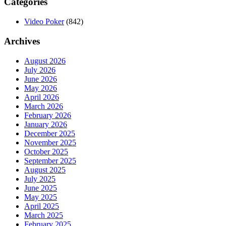
Categories
Video Poker
(842)
Archives
August 2026
July 2026
June 2026
May 2026
April 2026
March 2026
February 2026
January 2026
December 2025
November 2025
October 2025
September 2025
August 2025
July 2025
June 2025
May 2025
April 2025
March 2025
February 2025