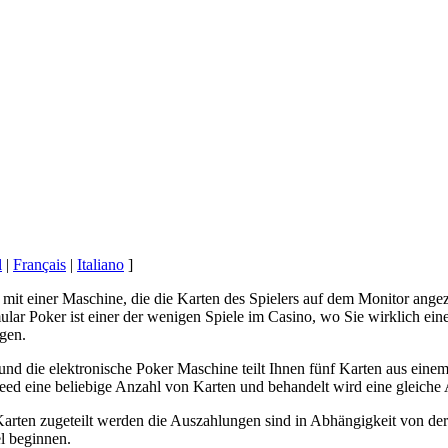
l
|
Français
|
Italiano
]
l mit einer Maschine, die die Karten des Spielers auf dem Monitor ange
ular Poker ist einer der wenigen Spiele im Casino, wo Sie wirklich e
egen.
e und die elektronische Poker Maschine teilt Ihnen fünf Karten aus ein
need eine beliebige Anzahl von Karten und behandelt wird eine gleiche
arten zugeteilt werden die Auszahlungen sind in Abhängigkeit von der 
el beginnen.