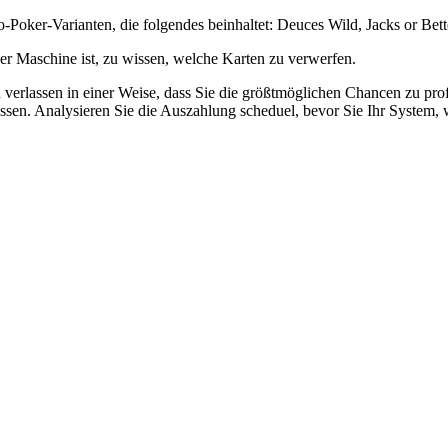
o-Poker-Varianten, die folgendes beinhaltet: Deuces Wild, Jacks or Bet
der Maschine ist, zu wissen, welche Karten zu verwerfen.
 verlassen in einer Weise, dass Sie die größtmöglichen Chancen zu prof
en. Analysieren Sie die Auszahlung scheduel, bevor Sie Ihr System, wi